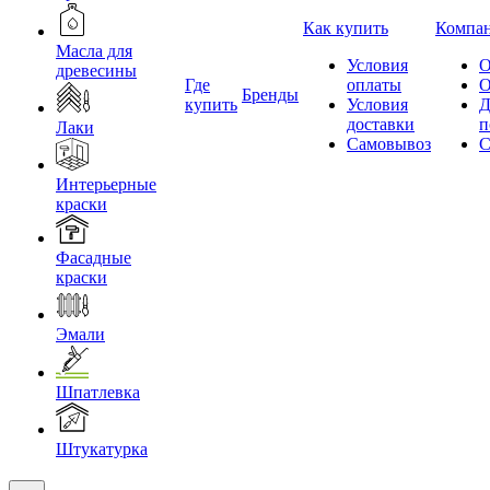
Как купить
Компа
Масла для
Условия
О
древесины
Где
оплаты
О
Бренды
купить
Условия
Д
доставки
п
Лаки
Самовывоз
С
Интерьерные
краски
Фасадные
краски
Эмали
Шпатлевка
Штукатурка