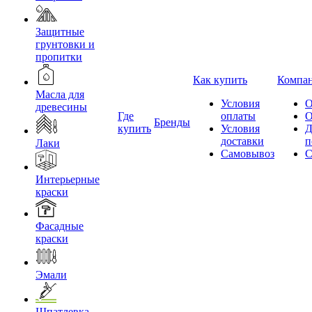
Защитные
грунтовки и
пропитки
Как купить
Компа
Масла для
Условия
О
древесины
Где
оплаты
О
Бренды
купить
Условия
Д
доставки
п
Лаки
Самовывоз
С
Интерьерные
краски
Фасадные
краски
Эмали
Шпатлевка