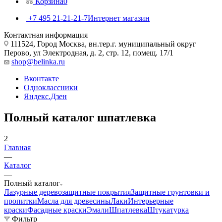
Корзина
0
+7 495 21-21-21-7
Интернет магазин
Контактная информация
111524, Город Москва, вн.тер.г. муниципальный округ
Перово, ул Электродная, д. 2, стр. 12, помещ. 17/1
shop@belinka.ru
Вконтакте
Одноклассники
Яндекс.Дзен
Полный каталог шпатлевка
2
Главная
—
Каталог
—
Полный каталог
Лазурные деревозащитные покрытия
Защитные грунтовки и
пропитки
Масла для древесины
Лаки
Интерьерные
краски
Фасадные краски
Эмали
Шпатлевка
Штукатурка
Фильтр