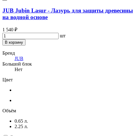
JUB Jubin Lasur - Лазурь для защиты древесины
на водной основе
1 540 ₽
шт
В корзину
Бренд
JUB
Большой блок
Нет
Цвет
Объём
0.65 л.
2.25 л.