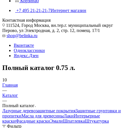
Корзина
0
+7 495 21-21-21-7
Интернет магазин
Контактная информация
111524, Город Москва, вн.тер.г. муниципальный округ
Перово, ул Электродная, д. 2, стр. 12, помещ. 17/1
shop@belinka.ru
Вконтакте
Одноклассники
Яндекс.Дзен
Полный каталог 0.75 л.
10
Главная
—
Каталог
—
Полный каталог
Лазурные деревозащитные покрытия
Защитные грунтовки и
пропитки
Масла для древесины
Лаки
Интерьерные
краски
Фасадные краски
Эмали
Шпатлевка
Штукатурка
Фильтр