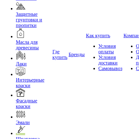
Защитные
грунтовки и
пропитки
Как купить
Компа
Масла для
Условия
О
древесины
Где
оплаты
О
Бренды
купить
Условия
Д
доставки
п
Лаки
Самовывоз
С
Интерьерные
краски
Фасадные
краски
Эмали
Шпатлевка