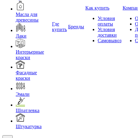
Как купить
Компа
Масла для
Условия
О
древесины
Где
оплаты
О
Бренды
купить
Условия
Д
доставки
п
Лаки
Самовывоз
С
Интерьерные
краски
Фасадные
краски
Эмали
Шпатлевка
Штукатурка