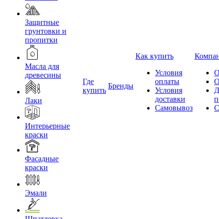
Защитные
грунтовки и
пропитки
Как купить
Компа
Масла для
Условия
О
древесины
Где
оплаты
О
Бренды
купить
Условия
Д
доставки
п
Лаки
Самовывоз
С
Интерьерные
краски
Фасадные
краски
Эмали
Шпатлевка