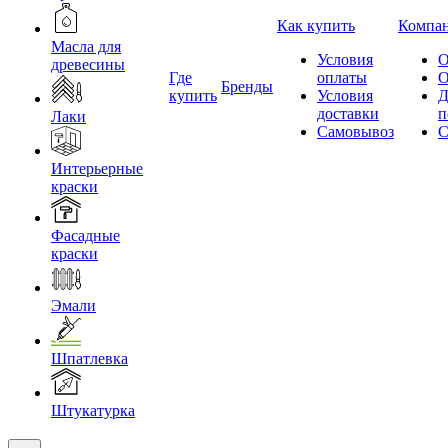
Как купить
Компа
Масла для
Условия
О
древесины
Где
оплаты
О
Бренды
купить
Условия
Д
доставки
п
Лаки
Самовывоз
С
Интерьерные
краски
Фасадные
краски
Эмали
Шпатлевка
Штукатурка