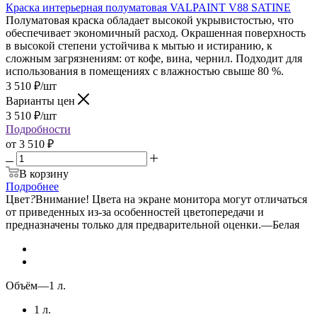
Краска интерьерная полуматовая VALPAINT V88 SATINE
Полуматовая краска обладает высокой укрывистостью, что
обеспечивает экономичный расход. Окрашенная поверхность
в высокой степени устойчива к мытью и истиранию, к
сложным загрязнениям: от кофе, вина, чернил. Подходит для
использования в помещениях с влажностью свыше 80 %.
3 510
₽
/шт
Варианты цен
3 510
₽
/шт
Подробности
от
3 510 ₽
В корзину
Подробнее
Цвет
?
Внимание! Цвета на экране монитора могут отличаться
от приведенных из-за особенностей цветопередачи и
предназначены только для предварительной оценки.
—
Белая
Объём
—
1 л.
1 л.