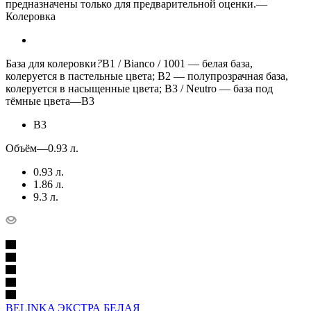
предназначены только для предварительной оценки.
—
Колеровка
База для колеровки
?
B1 / Bianco / 1001 — белая база,
колеруется в пастельные цвета; B2 — полупрозрачная база,
колеруется в насыщенные цвета; B3 / Neutro — база под
тёмные цвета
—
B3
B3
Объём
—
0.93 л.
0.93 л.
1.86 л.
9.3 л.
BELINKA ЭКСТРА БЕЛАЯ