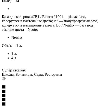
Колеровка
База для колеровки
?
B1 / Bianco / 1001 — белая база,
колеруется в пастельные цвета; B2 — полупрозрачная база,
колеруется в насыщенные цвета; B3 / Neutro — база под
тёмные цвета
—
Neutro
Neutro
Объём
—
1 л.
1 л.
4 л.
Супер стойкая
Школы, Больницы, Сады, Рестораны