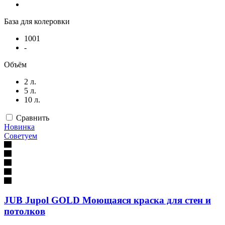
База для колеровки
1001
-
Объём
2 л.
5 л.
10 л.
Сравнить
Новинка
Советуем
JUB Jupol GOLD Моющаяся краска для стен и
потолков