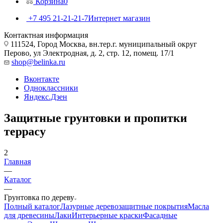
Корзина
0
+7 495 21-21-21-7
Интернет магазин
Контактная информация
111524, Город Москва, вн.тер.г. муниципальный округ
Перово, ул Электродная, д. 2, стр. 12, помещ. 17/1
shop@belinka.ru
Вконтакте
Одноклассники
Яндекс.Дзен
Защитные грунтовки и пропитки
террасу
2
Главная
—
Каталог
—
Грунтовка по дереву
Полный каталог
Лазурные деревозащитные покрытия
Масла
для древесины
Лаки
Интерьерные краски
Фасадные