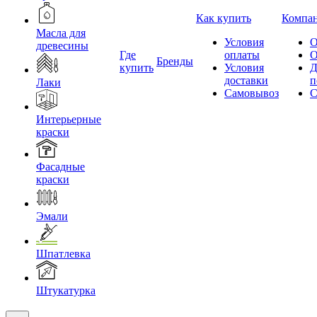
Как купить
Компа
Масла для
Условия
О
древесины
Где
оплаты
О
Бренды
купить
Условия
Д
доставки
п
Лаки
Самовывоз
С
Интерьерные
краски
Фасадные
краски
Эмали
Шпатлевка
Штукатурка