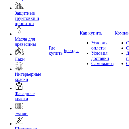
Защитные
грунтовки и
пропитки
Как купить
Компа
Масла для
Условия
О
древесины
Где
оплаты
О
Бренды
купить
Условия
Д
доставки
п
Лаки
Самовывоз
С
Интерьерные
краски
Фасадные
краски
Эмали
Шпатлевка