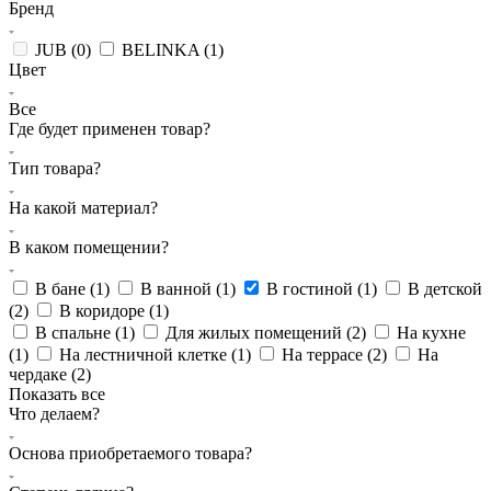
Бренд
JUB (
0
)
BELINKA (
1
)
Цвет
Все
Где будет применен товар?
Тип товара?
На какой материал?
В каком помещении?
В бане (
1
)
В ванной (
1
)
В гостиной (
1
)
В детской
(
2
)
В коридоре (
1
)
В спальне (
1
)
Для жилых помещений (
2
)
На кухне
(
1
)
На лестничной клетке (
1
)
На террасе (
2
)
На
чердаке (
2
)
Показать все
Что делаем?
Основа приобретаемого товара?