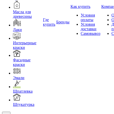
Как купить
Компа
Масла для
Условия
О
древесины
Где
оплаты
О
Бренды
купить
Условия
Д
доставки
п
Лаки
Самовывоз
С
Интерьерные
краски
Фасадные
краски
Эмали
Шпатлевка
Штукатурка