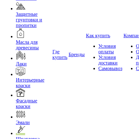
Защитные
грунтовки и
пропитки
Как купить
Компа
Масла для
Условия
О
древесины
Где
оплаты
О
Бренды
купить
Условия
Д
доставки
п
Лаки
Самовывоз
С
Интерьерные
краски
Фасадные
краски
Эмали
Шпатлевка