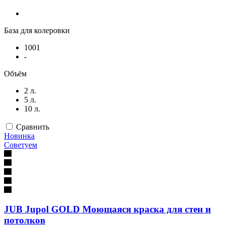
База для колеровки
1001
-
Объём
2 л.
5 л.
10 л.
Сравнить
Новинка
Советуем
JUB Jupol GOLD Моющаяся краска для стен и
потолков