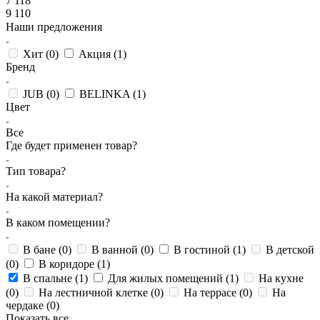
7 118
9 110
Наши предложения
Хит (
0
)
Акция (
1
)
Бренд
JUB (
0
)
BELINKA (
1
)
Цвет
Все
Где будет применен товар?
Тип товара?
На какой материал?
В каком помещении?
В бане (
0
)
В ванной (
0
)
В гостиной (
1
)
В детской
(
0
)
В коридоре (
1
)
В спальне (
1
)
Для жилых помещений (
1
)
На кухне
(
0
)
На лестничной клетке (
0
)
На террасе (
0
)
На
чердаке (
0
)
Показать все