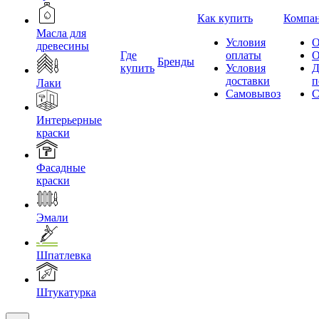
Как купить
Компа
Масла для
Условия
О
древесины
Где
оплаты
О
Бренды
купить
Условия
Д
доставки
п
Лаки
Самовывоз
С
Интерьерные
краски
Фасадные
краски
Эмали
Шпатлевка
Штукатурка