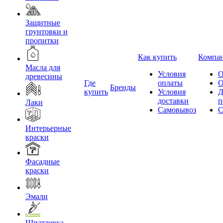
Защитные
грунтовки и
пропитки
Как купить
Компа
Масла для
Условия
О
древесины
Где
оплаты
О
Бренды
купить
Условия
Д
доставки
п
Лаки
Самовывоз
С
Интерьерные
краски
Фасадные
краски
Эмали
Шпатлевка