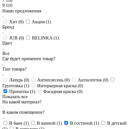
7 118
9 110
Наши предложения
Хит (
0
)
Акция (
1
)
Бренд
JUB (
0
)
BELINKA (
1
)
Цвет
Все
Где будет применен товар?
Тип товара?
Лазурь (
0
)
Антиплесень (
0
)
Антисептик (
0
)
Грунтовка (
1
)
Интерьерная краска (
0
)
Пропитка (
1
)
Фасадная краска (
0
)
Показать все
На какой материал?
В каком помещении?
В бане (
1
)
В ванной (
1
)
В гостиной (
1
)
В детской
(
1
)
В коридоре (
1
)