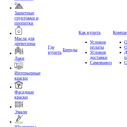
Защитные
грунтовки и
пропитки
Как купить
Компа
Масла для
Условия
О
древесины
Где
оплаты
О
Бренды
купить
Условия
Д
доставки
п
Лаки
Самовывоз
С
Интерьерные
краски
Фасадные
краски
Эмали
Шпатлевка