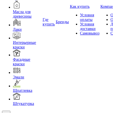
Как купить
Компа
Масла для
Условия
О
древесины
Где
оплаты
О
Бренды
купить
Условия
Д
доставки
п
Лаки
Самовывоз
С
Интерьерные
краски
Фасадные
краски
Эмали
Шпатлевка
Штукатурка