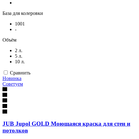
База для колеровки
1001
-
Объём
2 л.
5 л.
10 л.
Сравнить
Новинка
Советуем
JUB Jupol GOLD Моющаяся краска для стен и
потолков