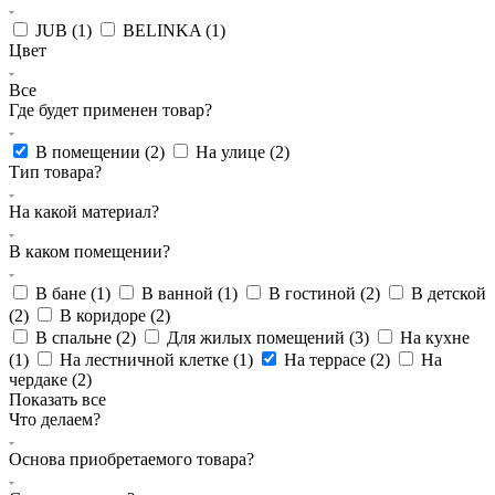
JUB (
1
)
BELINKA (
1
)
Цвет
Все
Где будет применен товар?
В помещении (
2
)
На улице (
2
)
Тип товара?
На какой материал?
В каком помещении?
В бане (
1
)
В ванной (
1
)
В гостиной (
2
)
В детской
(
2
)
В коридоре (
2
)
В спальне (
2
)
Для жилых помещений (
3
)
На кухне
(
1
)
На лестничной клетке (
1
)
На террасе (
2
)
На
чердаке (
2
)
Показать все
Что делаем?
Основа приобретаемого товара?