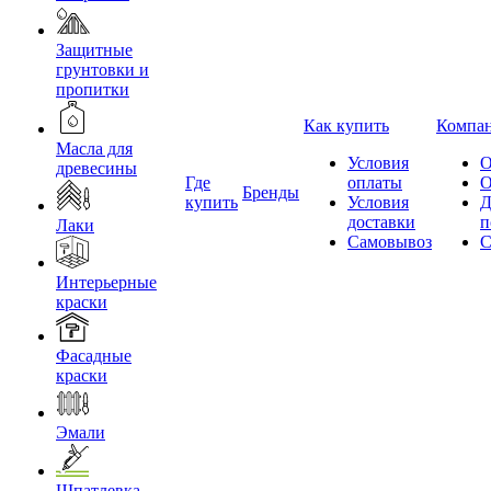
Защитные
грунтовки и
пропитки
Как купить
Компа
Масла для
Условия
О
древесины
Где
оплаты
О
Бренды
купить
Условия
Д
доставки
п
Лаки
Самовывоз
С
Интерьерные
краски
Фасадные
краски
Эмали
Шпатлевка