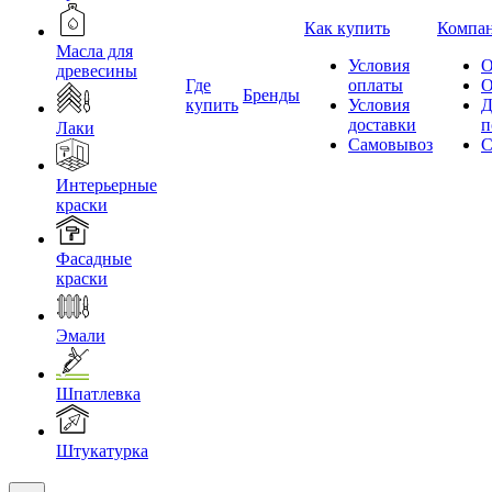
Как купить
Компа
Масла для
Условия
О
древесины
Где
оплаты
О
Бренды
купить
Условия
Д
доставки
п
Лаки
Самовывоз
С
Интерьерные
краски
Фасадные
краски
Эмали
Шпатлевка
Штукатурка